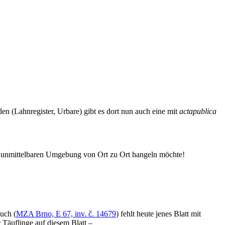
den (Lahnregister, Urbare) gibt es dort nun auch eine mit
actapublica
der unmittelbaren Umgebung von Ort zu Ort hangeln möchte!
uch (
MZA Brno, E 67, inv. č. 14679
) fehlt heute jenes Blatt mit
 Täuflinge auf diesem Blatt –