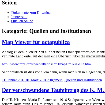
Seiten
Dokumente zum Download
Impressum
Quellen online
Kategorie:
Quellen und Institutionen
Map Viewer für actapublica
Analog zu den in letzter Zeit auf der neuen Onlineplattform des Mähr
verlinkte Landkarte, auf der man eine Übersicht über die matrikenfüh
http://www.mza.cz/a8web/a8apps1/m1map1/m1-s1-all2.htm
Sehr praktisch ist dies vor allem dann, wenn man sich in Gegenden, 
Veröffentlicht
Kategorien
11. Januar 2016
10. März 2026
Allgemein
,
Quellen und Institutionen
am
Der verschwundene Taufeintrag des K. M.
Der Hl. Klemens Maria Hofbauer, seit 1914 Stadtpatron von Wien, wu
seinem Taufeintrag. Das im Jänner 1943 erstellte Namensregister zu d