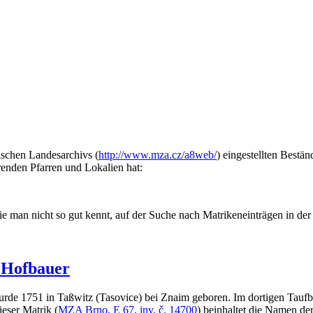
ischen Landesarchivs (
http://www.mza.cz/a8web/
) eingestellten Bestän
renden Pfarren und Lokalien hat:
die man nicht so gut kennt, auf der Suche nach Matrikeneinträgen in 
 Hofbauer
rde 1751 in Taßwitz (Tasovice) bei Znaim geboren. Im dortigen Taufb
ieser Matrik (
MZA Brno, E 67, inv. č. 14700
) beinhaltet die Namen der