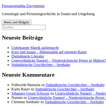
Zum
Prosopographia Znoymensis
Inhalt
Genealogie und Personengeschichte in Znaim und Umgebung
springen
Menü und Widgets
Suchen
nach:
Neueste Beiträge
Unbekannte Matrik aufgetaucht
Kurz und knapp – Bilingualität auf engstem Raum
Digitalisierte Literatur
Ungewöhnliche Namen! – Niedersächsische Perser in Mähren? 
Südmährische Geschlechter – Seethaler
Neueste Kommentare
Frühwirth Manuela
zu
Südmährische Geschlechter – Seethaler
Karin Bauer
zu
Südmährische Geschlechter – Seethaler
Johannes Georg Schwarz
zu
Ungewöhnliche Namen! – Niedersä
Namini
zu
Ungewöhnliche Namen! – Niedersächsische Perser i
Christian Seethaler
zu
Südmährische Geschlechter – Seethaler