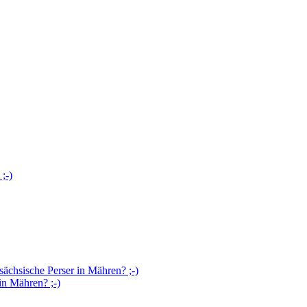
;-)
chsische Perser in Mähren? ;-)
n Mähren? ;-)